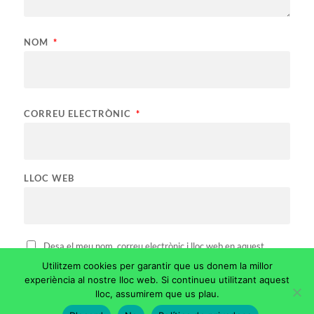
NOM
*
CORREU ELECTRÒNIC
*
LLOC WEB
Desa el meu nom, correu electrònic i lloc web en aquest
navegador per a la pròxima vegada que comenti.
Utilitzem cookies per garantir que us donem la millor
experiència al nostre lloc web. Si continueu utilitzant aquest
lloc, assumirem que us plau.