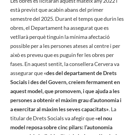
Les obres es licitaran aquest mateix any 2022 i
està previst que acabin abans del primer
semestre del 2025. Durant el temps que durin les
obres, el Departament ha assegurat que es
vetllarà perquè tinguin la mínima afectació
possible per a les persones ateses al centre i per
això es preveu que es puguin fer les obres per
fases. En aquest sentit, la consellera Cervera va
assegurar que «
des del departament de Drets
Socials i des del Govern, creiem fermament en
aquest model, que promovem, i que ajuda a les
persones a obtenir el màxim grau d’autonomia i
a exercitar al màxim les seves capacitats»
. La
titular de Drets Socials va afegir que «
el nou
model reposa sobre cinc pilars: l’autonomia