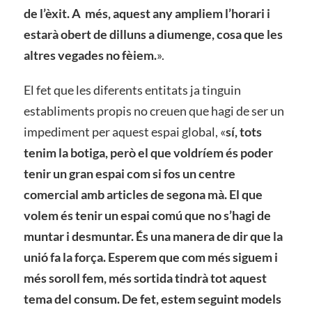
de l’èxit. A més, aquest any ampliem l’horari i
estarà obert de dilluns a diumenge, cosa que les
altres vegades no fèiem.
».
El fet que les diferents entitats ja tinguin
establiments propis no creuen que hagi de ser un
impediment per aquest espai global, «
sí, tots
tenim la botiga, però el que voldríem és poder
tenir un gran espai com si fos un centre
comercial amb articles de segona mà. El que
volem és tenir un espai comú que no s’hagi de
muntar i desmuntar. És una manera de dir que la
unió fa la força. Esperem que com més siguem i
més soroll fem, més sortida tindrà tot aquest
tema del consum. De fet, estem seguint models