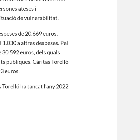
ersones ateses i
tuació de vulnerabilitat.
espeses de 20.669 euros,
i 1.030 a altres despeses. Pel
e 30.592 euros, dels quals
ts públiques. Càritas Torelló
23 euros.
s Torelló ha tancat l’any 2022