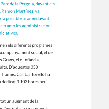
 Parc de la Pèrgola, davant els
or, Ramon Martínez, va
 fa possible tirar endavant
ració amb les administracions,
niciatives.
r en els diferents programes
i Acompanyament social, el de
 Grans, el d’Infància,
dults. D’aquestes 358
n homes. Càritas Torelló ha
 dedicat 3.103 hores per
ctat un augment de la
ns l’entitat s’ha incrementat