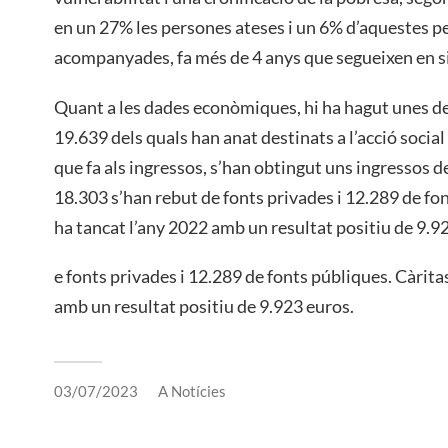
en un 27% les persones ateses i un 6% d’aquestes p
acompanyades, fa més de 4 anys que segueixen en si
Quant a les dades econòmiques, hi ha hagut unes d
19.639 dels quals han anat destinats a l’acció social 
que fa als ingressos, s’han obtingut uns ingressos d
18.303 s’han rebut de fonts privades i 12.289 de fon
ha tancat l’any 2022 amb un resultat positiu de 9.9
e fonts privades i 12.289 de fonts públiques. Càrita
amb un resultat positiu de 9.923 euros.
03/07/2023
A
Notícies