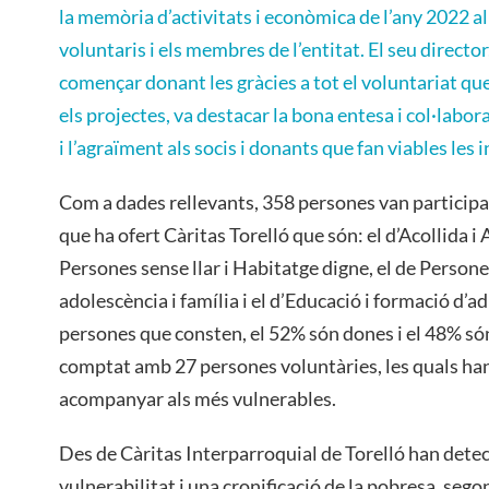
la memòria d’activitats i econòmica de l’any 2022 al
voluntaris i els membres de l’entitat. El seu direct
començar donant les gràcies a tot el voluntariat que
els projectes, va destacar la bona entesa i col·labo
i l’agraïment als socis i donants que fan viables les i
Com a dades rellevants, 358 persones van participa
que ha ofert Càritas Torelló que són: el d’Acollida 
Persones sense llar i Habitatge digne, el de Persones
adolescència i família i el d’Educació i formació d’a
persones que consten, el 52% són dones i el 48% só
comptat amb 27 persones voluntàries, les quals han
acompanyar als més vulnerables.
Des de Càritas Interparroquial de Torelló han dete
vulnerabilitat i una cronificació de la pobresa, sego