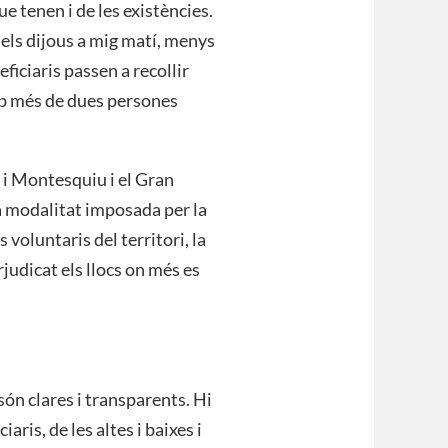
e tenen i de les existències.
 els dijous a mig matí, menys
ficiaris passen a recollir
mb més de dues persones
 i Montesquiu i el Gran
 modalitat imposada per la
voluntaris del territori, la
rjudicat els llocs on més es
són clares i transparents. Hi
aris, de les altes i baixes i