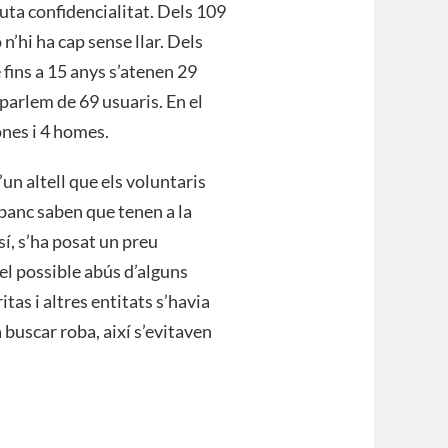
uta confidencialitat. Dels 109
n’hi ha cap sense llar. Dels
 fins a 15 anys s’atenen 29
 parlem de 69 usuaris. En el
ones i 4 homes.
’un altell que els voluntaris
 banc saben que tenen a la
sí, s’ha posat un preu
 el possible abús d’alguns
tas i altres entitats s’havia
buscar roba, així s’evitaven