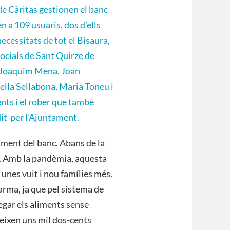
de Càritas gestionen el banc
 a 109 usuaris, dos d’ells
ecessitats de tot el Bisaura,
ocials de Sant Quirze de
 (Joaquim Mena, Joan
ella Sellabona, Maria Toneu i
nts i el rober que també
dit per l’Ajuntament.
ament del banc. Abans de la
a. Amb la pandèmia, aquesta
unes vuit i nou famílies més.
larma, ja que pel sistema de
egar els aliments sense
eixen uns mil dos-cents