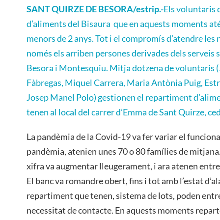
SANT QUIRZE DE BESORA/estrip.-
Els voluntaris 
d’aliments del Bisaura que en aquests moments atén
menors de 2 anys. Tot i el compromís d’atendre les n
només els arriben persones derivades dels serveis s
Besora i Montesquiu. Mitja dotzena de voluntaris
Fàbregas, Miquel Carrera, Maria Antònia Puig, Estr
Josep Manel Polo) gestionen el repartiment d’alime
tenen al local del carrer d’Emma de Sant Quirze, ce
La pandèmia de la Covid-19 va fer variar el funcion
pandèmia, atenien unes 70 o 80 famílies de mitjan
xifra va augmentar lleugerament, i ara atenen entre 
El banc va romandre obert, fins i tot amb l’estat d’a
repartiment que tenen, sistema de lots, poden entr
necessitat de contacte. En aquests moments repart