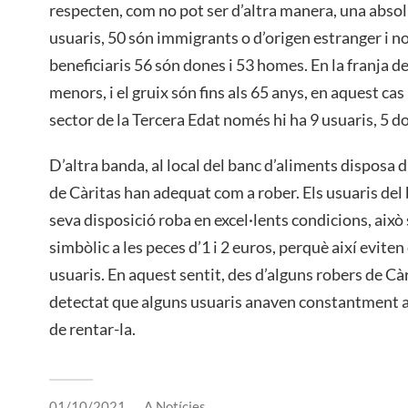
respecten, com no pot ser d’altra manera, una absol
usuaris, 50 són immigrants o d’origen estranger i no 
beneficiaris 56 són dones i 53 homes. En la franja de
menors, i el gruix són fins als 65 anys, en aquest cas
sector de la Tercera Edat només hi ha 9 usuaris, 5 d
D’altra banda, al local del banc d’aliments disposa d
de Càritas han adequat com a rober. Els usuaris del
seva disposició roba en excel·lents condicions, això 
simbòlic a les peces d’1 i 2 euros, perquè així eviten
usuaris. En aquest sentit, des d’alguns robers de Càri
detectat que alguns usuaris anaven constantment a 
de rentar-la.
01/10/2021
A
Notícies