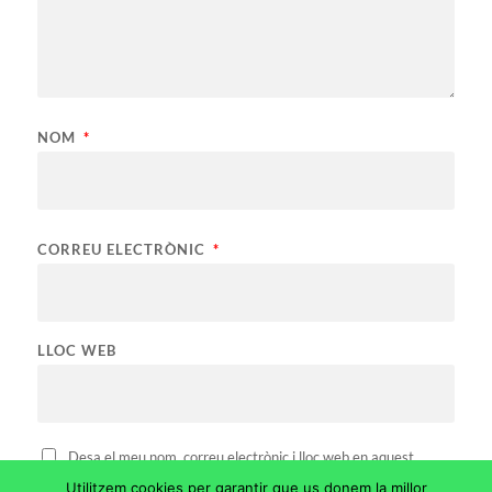
NOM
*
CORREU ELECTRÒNIC
*
LLOC WEB
Desa el meu nom, correu electrònic i lloc web en aquest
navegador per a la pròxima vegada que comenti.
Utilitzem cookies per garantir que us donem la millor