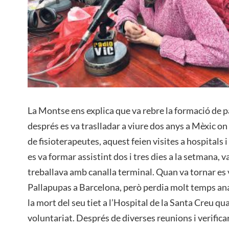
La Montse ens explica que va rebre la formació de p
després es va traslladar a viure dos anys a Mèxic on
de fisioterapeutes, aquest feien visites a hospitals i 
es va formar assistint dos i tres dies a la setmana, 
treballava amb canalla terminal. Quan va tornar es 
Pallapupas a Barcelona, però perdia molt temps ana
la mort del seu tiet a l’Hospital de la Santa Creu qua
voluntariat. Després de diverses reunions i verificar