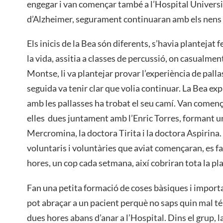
engegar i van començar també a l’Hospital Universita
d’Alzheimer, segurament continuaran amb els nens 
Els inicis de la Bea són diferents, s’havia plantejat
la vida, assitia a classes de percussió, on casualmen
Montse, li va plantejar provar l’experiència de pallas
seguida va tenir clar que volia continuar. La Bea exp
amb les pallasses ha trobat el seu camí. Van comença
elles dues juntament amb l’Enric Torres, formant un 
Mercromina, la doctora Tirita i la doctora Aspirina
voluntaris i voluntàries que aviat començaran, es fa
hores, un cop cada setmana, així cobriran tota la pla
Fan una petita formació de coses bàsiques i import
pot abraçar a un pacient perquè no saps quin mal t
dues hores abans d’anar a l’Hospital. Dins el grup, 