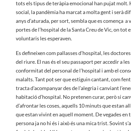
tots els tipus de teràpia emocional han pujat molt. 
social, la pandèmia ha marcat a molta gent i serà dif
anys d’aturada, per sort, sembla que es comença a ve
portes de l’hospital de la Santa Creu de Vic, on tot e
voluntaris les esperaven.
Es defineixen com pallasses d’hospital, les doctores 
del riure. El nas és el seu passaport per accedir a l
conformitat del personal de l’hospital i amb el conse
malalts. Tant pot ser que estiguin cantant, com fent
tracta d’acompanyar des de l’alegria i canviant l’ene
habitació d’hospital. No pretenen curar, però si canv
d’afrontar les coses, aquells 10 minuts que estan all
que estan vivint en aquell moment. De vegades en t
persona ja no hi és i això és una mica trist. Sovint s