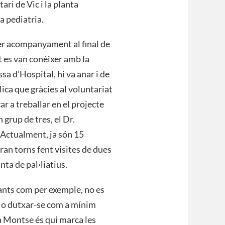
ri de Vic i la planta
a pediatria.
 fer acompanyament al final de
t es van conèixer amb la
sa d’Hospital, hi va anar i de
lica que gràcies al voluntariat
r a treballar en el projecte
grup de tres, el Dr.
. Actualment, ja són 15
ran torns fent visites de dues
nta de pal·liatius.
ants com per exemple, no es
é o dutxar-se com a mínim
la Montse és qui marca les