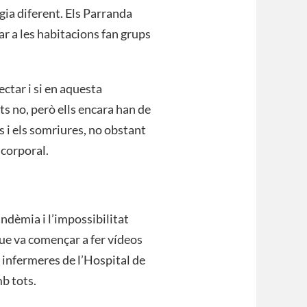
gia diferent. Els Parranda
ar a les habitacions fan grups
ectar i si en aquesta
ts no, però ells encara han de
s i els somriures, no obstant
 corporal.
andèmia i l’impossibilitat
que va començar a fer vídeos
s infermeres de l’Hospital de
mb tots.