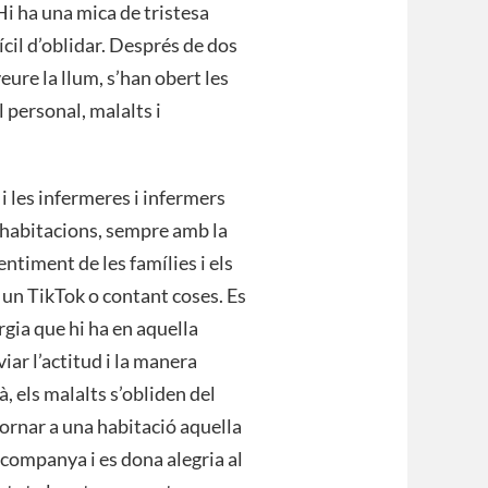
Hi ha una mica de tristesa
ícil d’oblidar. Després de dos
ure la llum, s’han obert les
l personal, malalts i
i les infermeres i infermers
es habitacions, sempre amb la
ntiment de les famílies i els
 un TikTok o contant coses. Es
rgia que hi ha en aquella
iar l’actitud i la manera
à, els malalts s’obliden del
ornar a una habitació aquella
’acompanya i es dona alegria al