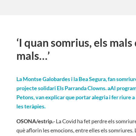
‘I quan somrius, els mals
mals…’
La Montse Galobardes i la Bea Segura, fan somriure 
projecte solidari Els Parranda Clowns. aAl progra
Petons
, van explicar que portar alegria i fer riure 
les teràpies.
OSONA/estrip.-
La Covid ha fet perdre els somriures
què aflorin les emocions, entre elles els somriures.