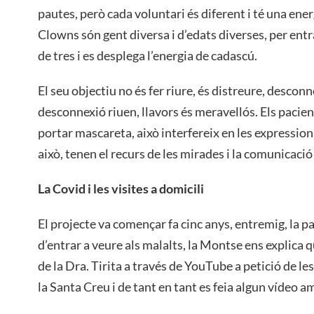
pautes, però cada voluntari és diferent i té una ener
Clowns són gent diversa i d’edats diverses, per entr
de tres i es desplega l’energia de cadascú.
El seu objectiu no és fer riure, és distreure, desconn
desconnexió riuen, llavors és meravellós. Els pacien
portar mascareta, això interfereix en les expression
això, tenen el recurs de les mirades i la comunicació
La Covid i les visites a domicili
El projecte va començar fa cinc anys, entremig, la p
d’entrar a veure als malalts, la Montse ens explica 
de la Dra. Tirita a través de YouTube a petició de le
la Santa Creu i de tant en tant es feia algun vídeo a