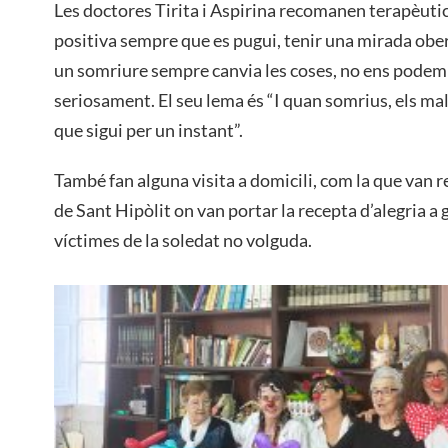
Les doctores Tirita i Aspirina recomanen terapèutic
positiva sempre que es pugui, tenir una mirada ober
un somriure sempre canvia les coses, no ens podem 
seriosament. El seu lema és “I quan somrius, els mal
que sigui per un instant”.
També fan alguna visita a domicili, com la que van re
de Sant Hipòlit on van portar la recepta d’alegria a 
víctimes de la soledat no volguda.