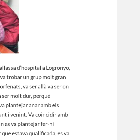
allassa d’hospital a Logronyo,
 va trobar un grup molt gran
orfenats, va ser allà va ser on
va ser molt dur, perquè
va plantejar anar amb els
nt i venint. Va coincidir amb
n es va plantejar fer-hi
 que estava qualificada, es va