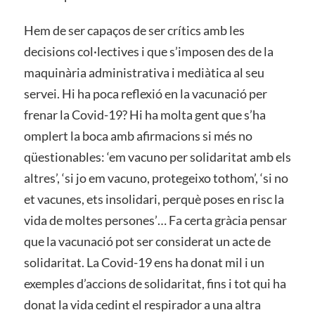
Hem de ser capaços de ser crítics amb les
decisions col·lectives i que s’imposen des de la
maquinària administrativa i mediàtica al seu
servei. Hi ha poca reflexió en la vacunació per
frenar la Covid-19? Hi ha molta gent que s’ha
omplert la boca amb afirmacions si més no
qüestionables: ‘em vacuno per solidaritat amb els
altres’, ‘si jo em vacuno, protegeixo tothom’, ‘si no
et vacunes, ets insolidari, perquè poses en risc la
vida de moltes persones’… Fa certa gràcia pensar
que la vacunació pot ser considerat un acte de
solidaritat. La Covid-19 ens ha donat mil i un
exemples d’accions de solidaritat, fins i tot qui ha
donat la vida cedint el respirador a una altra