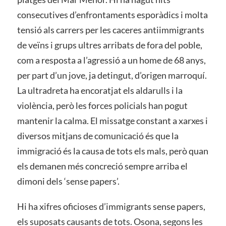
consecutives d’enfrontaments esporàdics i molta
tensió als carrers per les caceres antiimmigrants
de veïns i grups ultres arribats de fora del poble,
com a resposta a l’agressió a un home de 68 anys,
per part d’un jove, ja detingut, d’origen marroquí.
La ultradreta ha encoratjat els aldarulls i la
violència, però les forces policials han pogut
mantenir la calma. El missatge constant a xarxes i
diversos mitjans de comunicació és que la
immigració és la causa de tots els mals, però quan
els demanen més concreció sempre arriba el
dimoni dels ‘sense papers’.
Hi ha xifres oficioses d’immigrants sense papers,
els suposats causants de tots. Osona, segons les