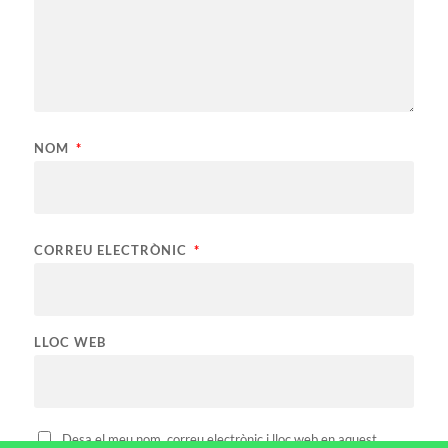
NOM
*
CORREU ELECTRÒNIC
*
LLOC WEB
Desa el meu nom, correu electrònic i lloc web en aquest