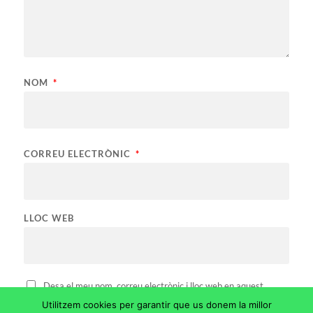
NOM
*
CORREU ELECTRÒNIC
*
LLOC WEB
Desa el meu nom, correu electrònic i lloc web en aquest
navegador per a la pròxima vegada que comenti.
Utilitzem cookies per garantir que us donem la millor