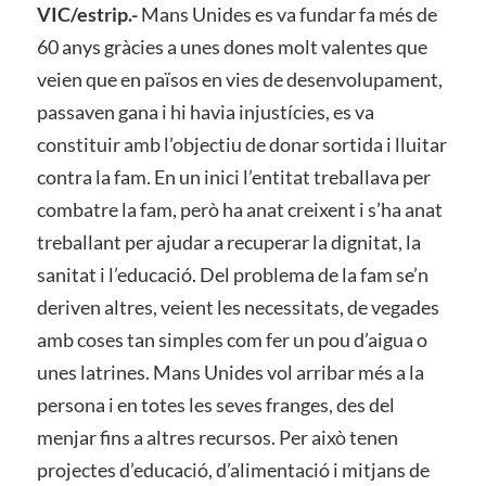
VIC/estrip.-
Mans Unides es va fundar fa més de
60 anys gràcies a unes dones molt valentes que
veien que en països en vies de desenvolupament,
passaven gana i hi havia injustícies, es va
constituir amb l’objectiu de donar sortida i lluitar
contra la fam. En un inici l’entitat treballava per
combatre la fam, però ha anat creixent i s’ha anat
treballant per ajudar a recuperar la dignitat, la
sanitat i l’educació. Del problema de la fam se’n
deriven altres, veient les necessitats, de vegades
amb coses tan simples com fer un pou d’aigua o
unes latrines. Mans Unides vol arribar més a la
persona i en totes les seves franges, des del
menjar fins a altres recursos. Per això tenen
projectes d’educació, d’alimentació i mitjans de