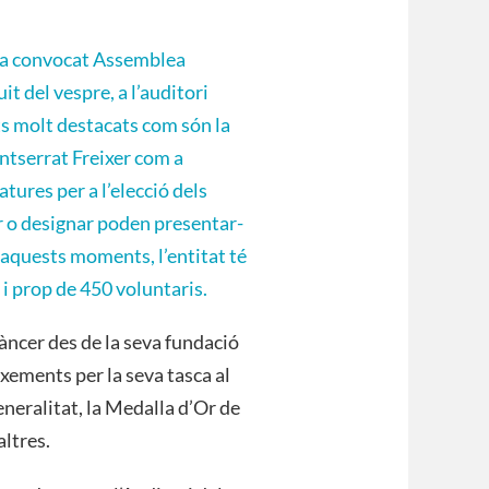
 ha convocat Assemblea
t del vespre, a l’auditori
ts molt destacats com són la
ntserrat Freixer com a
atures per a l’elecció dels
r o designar poden presentar-
 aquests moments, l’entitat té
 i prop de 450 voluntaris.
àncer des de la seva fundació
xements per la seva tasca al
eneralitat, la Medalla d’Or de
altres.