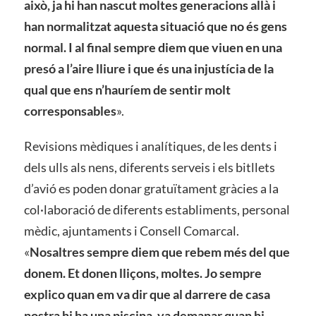
això, ja hi han nascut moltes generacions allà i
han normalitzat aquesta situació que no és gens
normal. I al final sempre diem que viuen en una
presó a l’aire lliure i que és una injustícia de la
qual que ens n’hauríem de sentir molt
corresponsables
».
Revisions mèdiques i analítiques, de les dents i
dels ulls als nens, diferents serveis i els bitllets
d’avió es poden donar gratuïtament gràcies a la
col·laboració de diferents establiments, personal
mèdic, ajuntaments i Consell Comarcal.
«
Nosaltres sempre diem que rebem més del que
donem. Et donen lliçons, moltes. Jo sempre
explico quan em va dir que al darrere de casa
nostra hi ha una piscina, va demanar quan hi