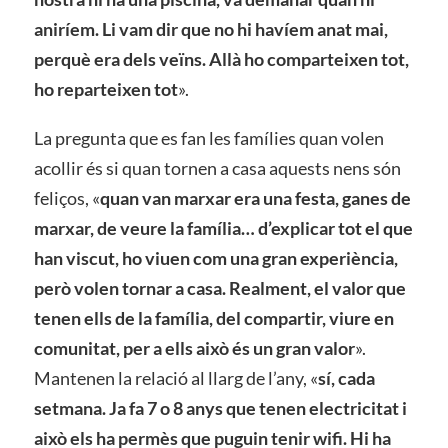
aniríem. Li vam dir que no hi havíem anat mai,
perquè era dels veïns. Allà ho comparteixen tot,
ho reparteixen tot
».
La pregunta que es fan les famílies quan volen
acollir és si quan tornen a casa aquests nens són
feliços, «
quan van marxar era una festa, ganes de
marxar, de veure la família… d’explicar tot el que
han viscut, ho viuen com una gran experiència,
però volen tornar a casa. Realment, el valor que
tenen ells de la família, del compartir, viure en
comunitat, per a ells això és un gran valor
».
Mantenen la relació al llarg de l’any, «
sí, cada
setmana. Ja fa 7 o 8 anys que tenen electricitat i
això els ha permès que puguin tenir wifi. Hi ha