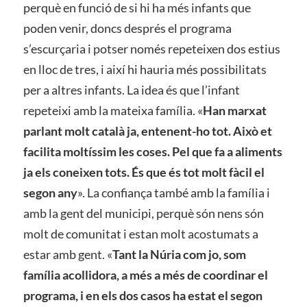
perquè en funció de si hi ha més infants que
poden venir, doncs després el programa
s’escurçaria i potser només repeteixen dos estius
en lloc de tres, i així hi hauria més possibilitats
per a altres infants. La idea és que l’infant
repeteixi amb la mateixa família. «
Han marxat
parlant molt català ja, entenent-ho tot. Això et
facilita moltíssim les coses. Pel que fa a aliments
ja els coneixen tots. És que és tot molt fàcil el
segon any
». La confiança també amb la família i
amb la gent del municipi, perquè són nens són
molt de comunitat i estan molt acostumats a
estar amb gent. «
Tant la Núria com jo, som
família acollidora, a més a més de coordinar el
programa, i en els dos casos ha estat el segon