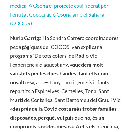
mèdica. A Osona el projecte està liderat per
l’entitat Cooperació Osona amb el Sàhara
(COOOS).
Núria Garriga i la Sandra Carrera coordinadores
pedagògiques del COOOS, van explicar al
programa ‘De tots colors’ de Ràdio Vic
l’experiència d’aquest any, «
quedem molt
satisfets per les dues bandes, tant ells com
nosaltres
», aquest any han tingut sis infants
repartits a Espinelves, Centelles, Tona, Sant
Martí de Centelles, Sant Bartomeu del Grau i Vic,
«
després de la Covid costa més trobar famílies
disposades, perquè, vulguis que no, és un
compromís, són dos mesos
». A ells els preocupa,