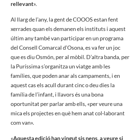
rellevant
».
Al llarg de l’any, la gent de COOOS estan fent
xerrades quan els demanen els instituts i aquest
últim any també van participar en un programa
del Consell Comarcal d’Osona, es va fer un joc
que es diu Osmón, per al mòbil. D’altra banda, per
la Puríssima s’organitza un viatge amb les
famílies, que poden anar als campaments, i en
aquest cas els acull durant cinc o deu dies la
família de l’infant, i llavors és una bona
oportunitat per parlar amb ells, «per veure una
mica els projectes en què hem anat col·laborant
com van».
«
Aquesta edició han vingut sis nens, a veure si