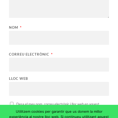
NOM
*
CORREU ELECTRÒNIC
*
LLOC WEB
Desa el meu nom, correu electrònic i lloc web en aquest
navegador per a la pròxima vegada que comenti.
Utilitzem cookies per garantir que us donem la millor
experiència al nostre lloc web. Si continueu utilitzant aquest