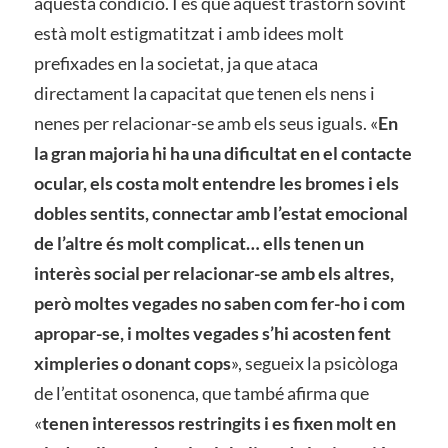
aquesta condició. I és que aquest trastorn sovint
està molt estigmatitzat i amb idees molt
prefixades en la societat, ja que ataca
directament la capacitat que tenen els nens i
nenes per relacionar-se amb els seus iguals. «
En
la gran majoria hi ha una dificultat en el contacte
ocular, els costa molt entendre les bromes i els
dobles sentits, connectar amb l’estat emocional
de l’altre és molt complicat… ells tenen un
interès social per relacionar-se amb els altres,
però moltes vegades no saben com fer-ho i com
apropar-se, i moltes vegades s’hi acosten fent
ximpleries o donant cops
», segueix la psicòloga
de l’entitat osonenca, que també afirma que
«
tenen interessos restringits i es fixen molt en