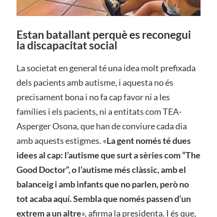
Estan batallant perquè es reconegui
la discapacitat social
La societat en general té una idea molt prefixada
dels pacients amb autisme, i aquesta no és
precisament bona i no fa cap favor ni a les
famílies i els pacients, ni a entitats com TEA-
Asperger Osona, que han de conviure cada dia
amb aquests estigmes. «
La gent només té dues
idees al cap: l’autisme que surt a sèries com “The
Good Doctor”, o l’autisme més clàssic, amb el
balanceig i amb infants que no parlen, però no
tot acaba aquí. Sembla que només passen d’un
extrem a un altre
», afirma la presidenta. I és que,