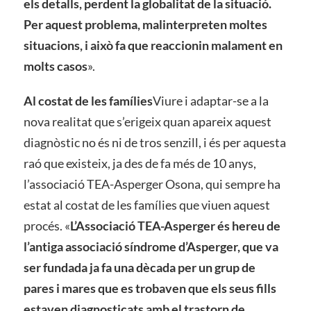
els detalls, perdent la globalitat de la situació.
Per aquest problema, malinterpreten moltes
situacions, i això fa que reaccionin malament en
molts casos
».
Al costat de les famílies
Viure i adaptar-se a la
nova realitat que s’erigeix quan apareix aquest
diagnòstic no és ni de tros senzill, i és per aquesta
raó que existeix, ja des de fa més de 10 anys,
l’associació TEA-Asperger Osona, qui sempre ha
estat al costat de les famílies que viuen aquest
procés. «
L’Associació TEA-Asperger és hereu de
l’antiga associació síndrome d’Asperger, que va
ser fundada ja fa una dècada per un grup de
pares i mares que es trobaven que els seus fills
estaven diagnosticats amb el trastorn de