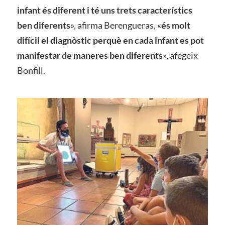
infant és diferent i té uns trets característics
ben diferents
», afirma Berengueras, «
és molt
difícil el diagnòstic perquè en cada infant es pot
manifestar de maneres ben diferents
», afegeix
Bonfill.