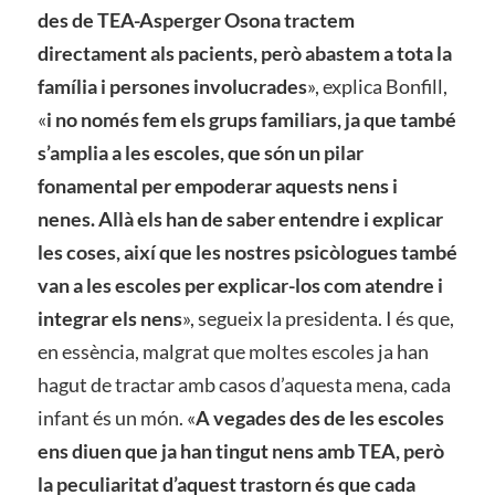
des de TEA-Asperger Osona tractem
directament als pacients, però abastem a tota la
família i persones involucrades
», explica Bonfill,
«
i no només fem els grups familiars, ja que també
s’amplia a les escoles, que són un pilar
fonamental per empoderar aquests nens i
nenes. Allà els han de saber entendre i explicar
les coses, així que les nostres psicòlogues també
van a les escoles per explicar-los com atendre i
integrar els nens
», segueix la presidenta. I és que,
en essència, malgrat que moltes escoles ja han
hagut de tractar amb casos d’aquesta mena, cada
infant és un món. «
A vegades des de les escoles
ens diuen que ja han tingut nens amb TEA, però
la peculiaritat d’aquest trastorn és que cada