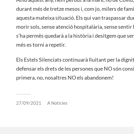
durant més de tretze mesos i, com jo, milers de famí
aquesta mateixa situació. Els qui van traspassar du
morir sols, sense atenció hospitalària, sense sentir 
s’ha permès quedarà a la història i desitgem que ser
més es torni a repetir.
Els Estels Silenciats continuarà lluitant per la dignita
defensar els drets de les persones que NO són cons
primera, no, nosaltres NO els abandonem!
27/09/2021
A
Notícies