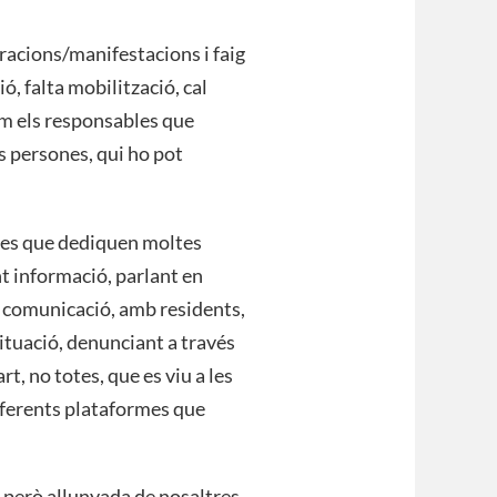
racions/manifestacions i faig
ió, falta mobilització, cal
om els responsables que
 persones, qui ho pot
nes que dediquen moltes
nt informació, parlant en
e comunicació, amb residents,
ituació, denunciant a través
rt, no totes, que es viu a les
diferents plataformes que
 però allunyada de nosaltres