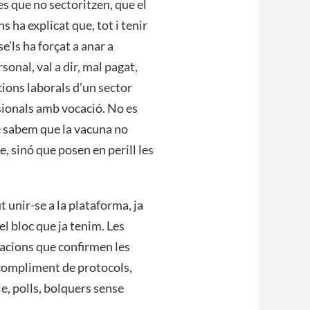
s que no sectoritzen, que el
s ha explicat que, tot i tenir
e’ls ha forçat a anar a
sonal, val a dir, mal pagat,
ions laborals d’un sector
ssionals amb vocació. No es
ue sabem que la vacuna no
, sinó que posen en perill les
 unir-se a la plataforma, ja
l bloc que ja tenim. Les
uacions que confirmen les
incompliment de protocols,
e, polls, bolquers sense