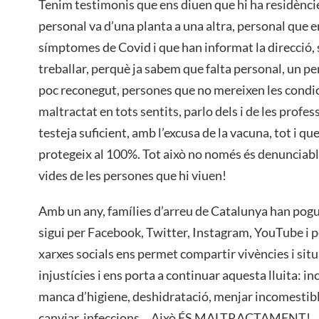
Tenim testimonis que ens diuen que hi ha residèncie
personal va d’una planta a una altra, personal que en
símptomes de Covid i que han informat la direcció, s
treballar, perquè ja sabem que falta personal, un per
poc reconegut, persones que no mereixen les condic
maltractat en tots sentits, parlo dels i de les profe
testeja suficient, amb l’excusa de la vacuna, tot i q
protegeix al 100%. Tot això no només és denunciable
vides de les persones que hi viuen!
Amb un any, famílies d’arreu de Catalunya han pogut
sigui per Facebook, Twitter, Instagram, YouTube i pe
xarxes socials ens permet compartir vivències i sit
injustícies i ens porta a continuar aquesta lluita: 
manca d’higiene, deshidratació, menjar incomestibl
canviar, infeccions… Això ÉS MALTRACTAMENT!