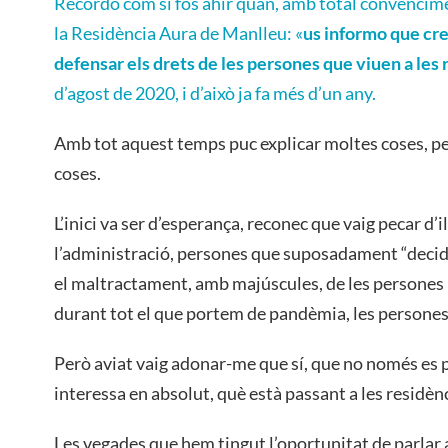
Recordo com si fos ahir quan, amb total convenciment
la Residència Aura de Manlleu: «
us informo que cr
defensar els drets de les persones que viuen a les
d’agost de 2020, i d’això ja fa més d’un any.
Amb tot aquest temps puc explicar moltes coses, p
coses.
L’inici va ser d’esperança, reconec que vaig pecar d’
l’administració, persones que suposadament “decid
el maltractament, amb majúscules, de les persones 
durant tot el que portem de pandèmia, les persones 
Però aviat vaig adonar-me que sí, que no només es 
interessa en absolut, què està passant a les residèn
Les vegades que hem tingut l’oportunitat de parlar