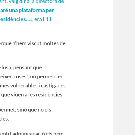
, vaig dir a la directora de
earé una plataforma per
 residències…
», era l’11
erquè n’hem viscut moltes de
il·lusa, pensant que
eixen coses”, no permetrien
més vulnerables i castigades
que viuen a les residències.
permet, sinó que no els
cies.
 amb l’administració els hem