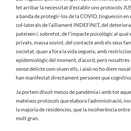
fet arribar la necessitat d’establir uns protocol
a banda de protegir-los de la COVID, tinguessin en 
col·laterals de l’aïllament INDEFINIT, del deteriora
pateixen i, sobretot, de l’impacte psicològic al qua
privats, massa sovint, del contacte amb els seus fami
societat, quan a fora la vida segueix, amb restriccio
epidemiològic del moment, d’acord, però nosaltres 
sense delicte com viuen ells, i això no ho diem nosal
han manifestat directament persones que cognitiv
Ja portem divuit mesos de pandèmia i amb tot aqu
mateixos protocols que elabora l’administració, insu
la majoria de residències, que la incoherència entre e
molt gran.