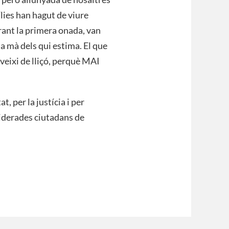
lies han hagut de viure
rant la primera onada, van
la mà dels qui estima. El que
veixi de lliçó, perquè MAI
t, per la justícia i per
iderades ciutadans de