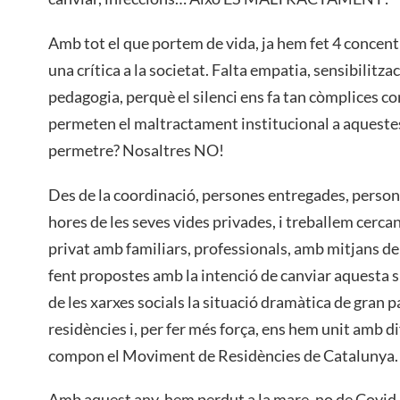
Amb tot el que portem de vida, ja hem fet 4 concent
una crítica a la societat. Falta empatia, sensibilitzac
pedagogia, perquè el silenci ens fa tan còmplices c
permeten el maltractament institucional a aquestes
permetre? Nosaltres NO!
Des de la coordinació, persones entregades, perso
hores de les seves vides privades, i treballem cerca
privat amb familiars, professionals, amb mitjans d
fent propostes amb la intenció de canviar aquesta s
de les xarxes socials la situació dramàtica de gran pa
residències i, per fer més força, ens hem unit amb 
compon el Moviment de Residències de Catalunya.
Amb aquest any, hem perdut a la mare, no de Covid,