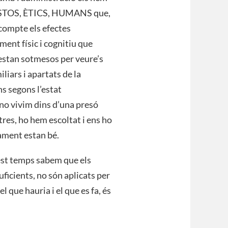
s JUSTOS, ÈTICS, HUMANS que,
compte els efectes
ment físic i cognitiu que
l estan sotmesos per veure’s
liars i apartats de la
ns segons l’estat
no vivim dins d’una presó
tres, ho hem escoltat i ens ho
ament estan bé.
est temps sabem que els
ficients, no són aplicats per
l que hauria i el que es fa, és