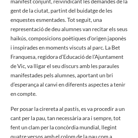
manifest conjunt, reivindicant les demandes de la
gent de la ciutat, partint del buidatge de les
enquestes esmentades. Tot seguit, una
representació de deu alumnes van recitar els seus
haikús, composicions poètiques d’origen japonès
i inspirades en moments viscuts al parc. La Bet
Franquesa, regidora d’Educació de l’Ajuntament
de Vic, va lligar el seu discurs amb les paraules
manifestades pels alumnes, aportant un bri
d’esperança al canvi en diferents aspectes a tenir
en compte.
Per posar la cirereta al pastís, es va procedir a un
cant per la pau, tan necessària ara i sempre, tot
fent un clam per la concòrdia mundial, llegint
quatre versos amb el colom de la pau com a