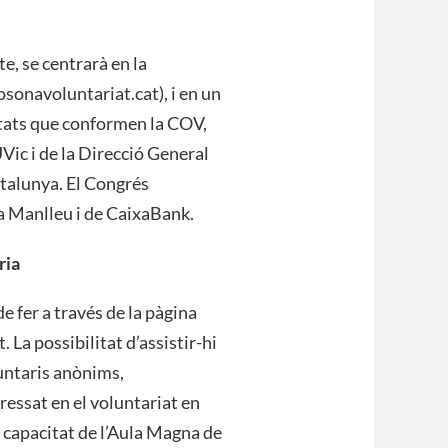
e, se centrarà en la
sonavoluntariat.cat), i en un
itats que conformen la COV,
UVic i de la Direcció General
atalunya. El Congrés
a Manlleu i de CaixaBank.
ria
e fer a través de la pàgina
La possibilitat d’assistir-hi
luntaris anònims,
eressat en el voluntariat en
a capacitat de l’Aula Magna de