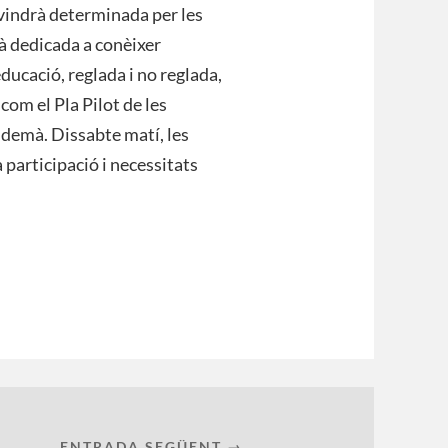
l vindrà determinada per les
rà dedicada a conèixer
educació, reglada i no reglada,
com el Pla Pilot de les
 demà. Dissabte matí, les
 participació i necessitats
ENTRADA SEGÜENT →