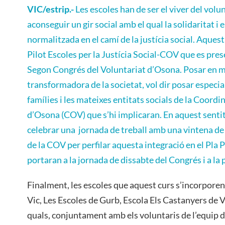
VIC/estrip.-
Les escoles han de ser el viver del volun
aconseguir un gir social amb el qual la solidaritat i 
normalitzada en el camí de la justícia social. Aquest 
Pilot Escoles per la Justícia Social-COV que es pres
Segon Congrés del Voluntariat d’Osona. Posar en 
transformadora de la societat, vol dir posar especia
famílies i les mateixes entitats socials de la Coord
d’Osona (COV) que s’hi implicaran. En aquest sentit,
celebrar una jornada de treball amb una vintena de 
de la COV per perfilar aquesta integració en el Pla P
portaran a la jornada de dissabte del Congrés i a la
Finalment, les escoles que aquest curs s’incorporen
Vic, Les Escoles de Gurb, Escola Els Castanyers de 
quals, conjuntament amb els voluntaris de l’equip de 