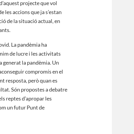
d’aquest projecte que vol
 de les accions que ja s’estan
ció de la situació actual, en
ants.
Covid. La pandèmia ha
im de lucre i les activitats
 ha generat la pandèmia. Un
m aconseguir compromís en el
ent resposta, però quan es
ultat. Són propostes a debatre
ls reptes d’apropar les
om un futur Punt de