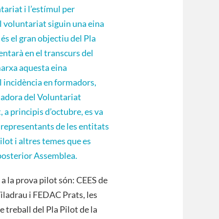
tariat i l’estímul per
el voluntariat siguin una eina
és el gran objectiu del Pla
entarà en el transcurs del
marxa aquesta eina
l incidència en formadors,
inadora del Voluntariat
 a principis d’octubre, es va
representants de les entitats
ilot i altres temes que es
 posterior Assemblea.
 a la prova pilot són: CEES de
Viladrau i FEDAC Prats, les
treball del Pla Pilot de la