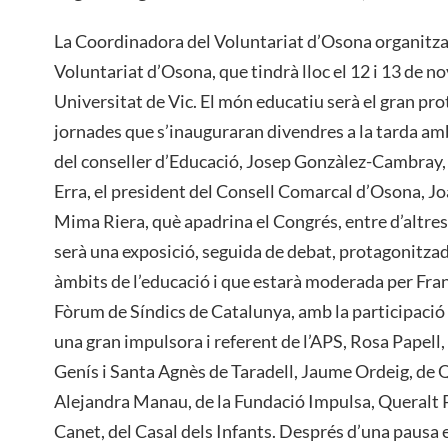
La Coordinadora del Voluntariat d’Osona organitza
Voluntariat d’Osona, que tindrà lloc el 12 i 13 de n
Universitat de Vic. El món educatiu serà el gran pro
jornades que s’inauguraran divendres a la tarda a
del conseller d’Educació, Josep Gonzàlez-Cambray, 
Erra, el president del Consell Comarcal d’Osona, Joa
Mima Riera, què apadrina el Congrés, entre d’altres
serà una exposició, seguida de debat, protagonitzad
àmbits de l’educació i que estarà moderada per Fra
Fòrum de Síndics de Catalunya, amb la participació 
una gran impulsora i referent de l’APS, Rosa Papell,
Genís i Santa Agnès de Taradell, Jaume Ordeig, de
Alejandra Manau, de la Fundació Impulsa, Queralt P
Canet, del Casal dels Infants. Després d’una pausa e