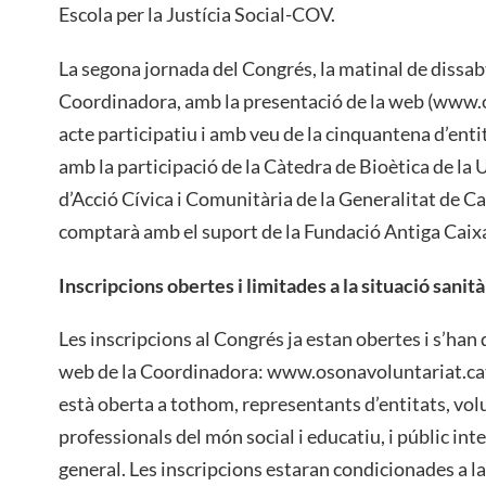
Escola per la Justícia Social-COV.
La segona jornada del Congrés, la matinal de dissabt
Coordinadora, amb la presentació de la web (www.o
acte participatiu i amb veu de la cinquantena d’ent
amb la participació de la Càtedra de Bioètica de la 
d’Acció Cívica i Comunitària de la Generalitat de C
comptarà amb el suport de la Fundació Antiga Caix
Inscripcions obertes i limitades a la situació sanità
Les inscripcions al Congrés ja estan obertes i s’han d
web de la Coordinadora: www.osonavoluntariat.cat. 
està oberta a tothom, representants d’entitats, vo
professionals del món social i educatiu, i públic int
general. Les inscripcions estaran condicionades a l