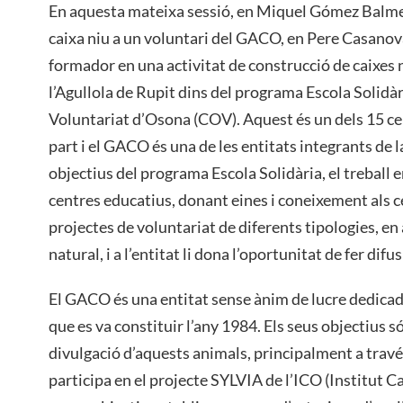
En aquesta mateixa sessió, en Miquel Gómez Balme
caixa niu a un voluntari del GACO, en Pere Casanova
formador en una activitat de construcció de caixes ni
l’Agullola de Rupit dins del programa Escola Solidà
Voluntariat d’Osona (COV). Aquest és un dels 15 c
part i el GACO és una de les entitats integrants de 
objectius del programa Escola Solidària, el treball 
centres educatius, donant eines i coneixement als c
projectes de voluntariat de diferents tipologies, en
natural, i a l’entitat li dona l’oportunitat de fer difu
El GACO és una entitat sense ànim de lucre dedica
que es va constituir l’any 1984. Els seus objectius són
divulgació d’aquests animals, principalment a través
participa en el projecte SYLVIA de l’ICO (Institut Ca