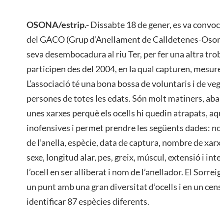
OSONA/estrip.-
Dissabte 18 de gener, es va convoc
del GACO (Grup d’Anellament de Calldetenes-Osona) 
seva desembocadura al riu Ter, per fer una altra tr
participen des del 2004, en la qual capturen, mesuren
L’associació té una bona bossa de voluntaris i de veg
persones de totes les edats. Són molt matiners, aba
unes xarxes perquè els ocells hi quedin atrapats, a
inofensives i permet prendre les següents dades: no
de l’anella, espècie, data de captura, nombre de xarx
sexe, longitud alar, pes, greix, múscul, extensió i int
l’ocell en ser alliberat i nom de l’anellador. El Sorrei
un punt amb una gran diversitat d’ocells i en un cen
identificar 87 espècies diferents.