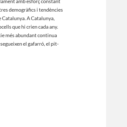
ellament amb esforç constant
etres demogràfics i tendències
de Catalunya. A Catalunya,
ocells que hi crien cada any.
pècie més abundant continua
 segueixen el gafarró, el pit-