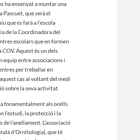
s ha ensenyat a muntar una
 Pascuet, que serà el
u que es farà a l’escola
ria de la Coordinadora del
entres escolars que en formen
la COV. Aquest és un dels
en equip entre associacions i
entres per treballar en
 aquest cas al voltant del medi
sió sobre la seva activitat.
da fonamentalment als ocells
 l’estudi, la protecció i la
 de l’anellament. L’associació
talà d’Ornitologia), que té