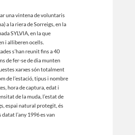
ar una vintena de voluntaris
a la riera de Sorreigs, en la
obada SYLVIA, en la que
 i alliberen ocells.
ades s’han reunit fins a 40
ns de fer-se de dia munten
questes xarxes són totalment
m de l’estació, tipus i nombre
es, hora de captura, edat i
ensitat de la muda, l’estat de
gs, espai natural protegit, és
s datat l’any 1996 es van