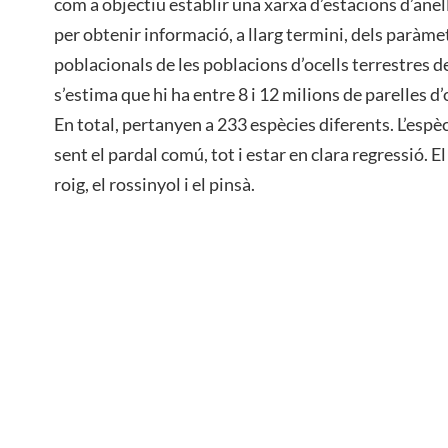
com a objectiu establir una xarxa d’estacions d’an
per obtenir informació, a llarg termini, dels paràm
poblacionals de les poblacions d’ocells terrestres 
s’estima que hi ha entre 8 i 12 milions de parelles d’
En total, pertanyen a 233 espècies diferents. L’es
sent el pardal comú, tot i estar en clara regressió. El
roig, el rossinyol i el pinsà.