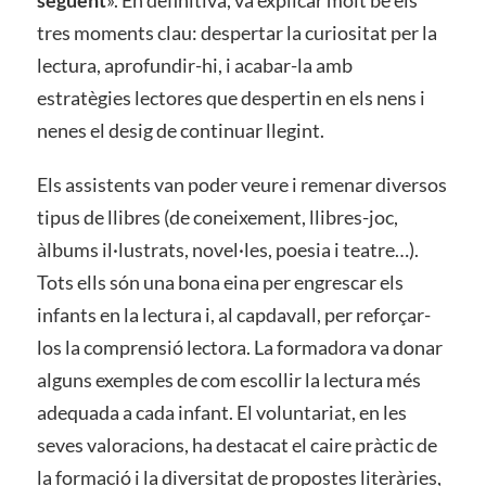
següent
». En definitiva, va explicar molt bé els
tres moments clau: despertar la curiositat per la
lectura, aprofundir-hi, i acabar-la amb
estratègies lectores que despertin en els nens i
nenes el desig de continuar llegint.
Els assistents van poder veure i remenar diversos
tipus de llibres (de coneixement, llibres-joc,
àlbums il·lustrats, novel·les, poesia i teatre…).
Tots ells són una bona eina per engrescar els
infants en la lectura i, al capdavall, per reforçar-
los la comprensió lectora. La formadora va donar
alguns exemples de com escollir la lectura més
adequada a cada infant. El voluntariat, en les
seves valoracions, ha destacat el caire pràctic de
la formació i la diversitat de propostes literàries,