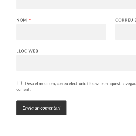
NOM
*
CORREU 
LLOC WEB
Desa el meu nom, correu electrònic i lloc web en aquest navega
comenti.