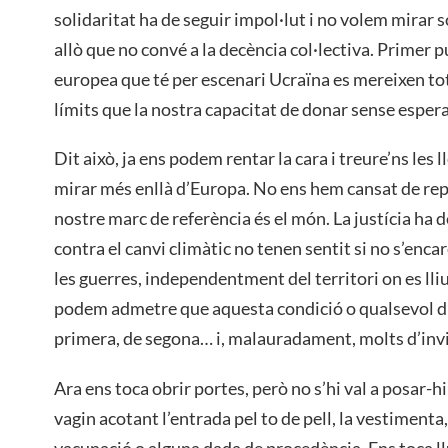
solidaritat ha de seguir impol·lut i no volem mirar 
allò que no convé a la decència col·lectiva. Primer p
europea que té per escenari Ucraïna es mereixen tot
límits que la nostra capacitat de donar sense esperar
Dit això, ja ens podem rentar la cara i treure’ns les l
mirar més enllà d’Europa. No ens hem cansat de rep
nostre marc de referència és el món. La justícia ha d
contra el canvi climàtic no tenen sentit si no s’enca
les guerres, independentment del territori on es lliu
podem admetre que aquesta condició o qualsevol d’a
primera, de segona… i, malauradament, molts d’invi
Ara ens toca obrir portes, però no s’hi val a posar-h
vagin acotant l’entrada pel to de pell, la vestimenta,