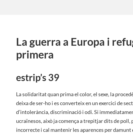
La guerra a Europa i refu
primera
estrip’s 39
La solidaritat quan prima el color, el sexe, la proce
deixa de ser-ho i es converteix en un exercici de sect
d’intolerància, discriminació i odi. Si immediatame
ucraïnesos, això ja comença a trepitjar dits de poll
incorrecte i cal mantenir les aparences per damunt d