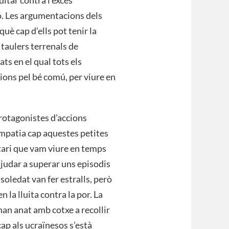
itar contra l’excés
. Les argumentacions dels
è cap d’ells pot tenir la
 taulers terrenals de
ts en el qual tots els
ions pel bé comú, per viure en
protagonistes d’accions
empatia cap aquestes petites
tari que vam viure en temps
 ajudar a superar uns episodis
 soledat van fer estralls, però
 la lluita contra la por. La
han anat amb cotxe a recollir
cap als ucraïnesos s’està