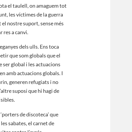
sota el taulell, on amaguem tot
unt, les víctimes de la guerra
 el nostre suport, sense més
 res a canvi.
leganyes dels ulls. Ens toca
etir que som globals que el
e ser global i les actuacions
ren amb actuacions globals. I
rin, generen refugiats i no
ltre suposi que hi hagi de
sibles.
i ‘porters de discoteca’ que
 les sabates, el carnet de