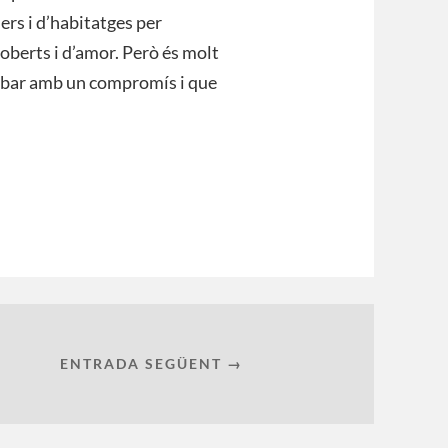
ers i d’habitatges per
s oberts i d’amor. Però és molt
abar amb un compromís i que
ENTRADA SEGÜENT →