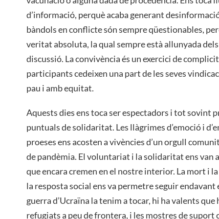
vacunació o alguna dada de procedència. Ens toca llu
d’informació, perquè acaba generant desinformació
bàndols en conflicte són sempre qüestionables, perqu
veritat absoluta, la qual sempre està allunyada dels
discussió. La convivència és un exercici de complicita
participants cedeixen una part de les seves vindicac
pau i amb equitat.
Aquests dies ens toca ser espectadors i tot sovint 
puntuals de solidaritat. Les llàgrimes d’emoció i d’
proeses ens acosten a vivències d’un orgull comuni
de pandèmia. El voluntariat i la solidaritat ens van
que encara cremen en el nostre interior. La mort i la
la resposta social ens va permetre seguir endavant en
guerra d’Ucraïna la tenim a tocar, hi ha valents que 
refugiats a peu de frontera, i les mostres de suport 