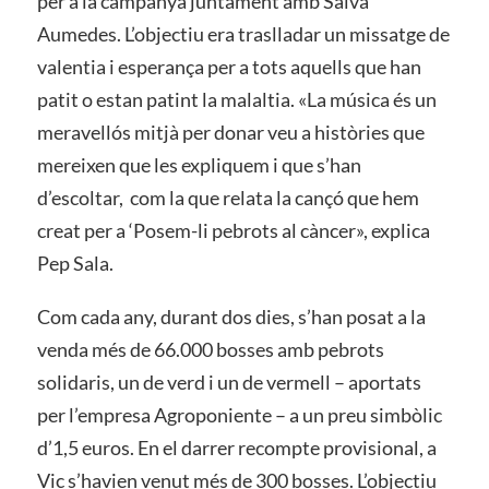
per a la campanya juntament amb Salva
Aumedes. L’objectiu era traslladar un missatge de
valentia i esperança per a tots aquells que han
patit o estan patint la malaltia. «La música és un
meravellós mitjà per donar veu a històries que
mereixen que les expliquem i que s’han
d’escoltar, com la que relata la cançó que hem
creat per a ‘Posem-li pebrots al càncer», explica
Pep Sala.
Com cada any, durant dos dies, s’han posat a la
venda més de 66.000 bosses amb pebrots
solidaris, un de verd i un de vermell – aportats
per l’empresa Agroponiente – a un preu simbòlic
d’1,5 euros. En el darrer recompte provisional, a
Vic s’havien venut més de 300 bosses. L’objectiu