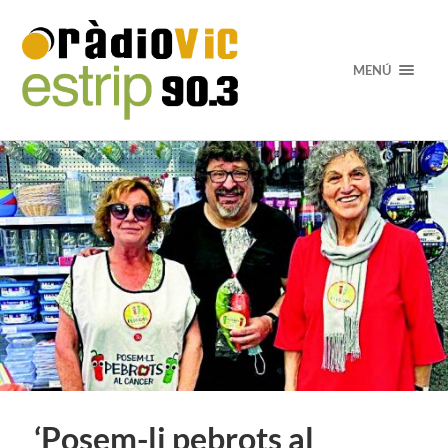
MENÚ
‘Posem-li pebrots al