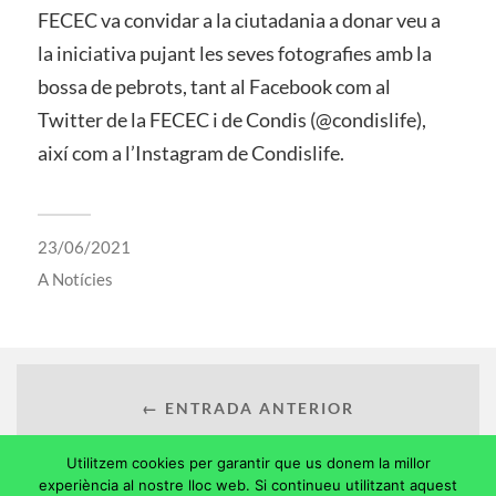
FECEC va convidar a la ciutadania a donar veu a
la iniciativa pujant les seves fotografies amb la
bossa de pebrots, tant al Facebook com al
Twitter de la FECEC i de Condis (@condislife),
així com a l’Instagram de Condislife.
23/06/2021
A
Notícies
← ENTRADA ANTERIOR
Utilitzem cookies per garantir que us donem la millor
experiència al nostre lloc web. Si continueu utilitzant aquest